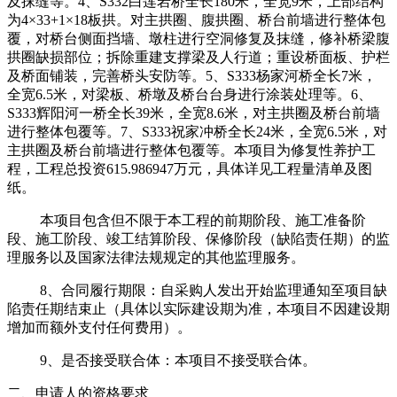
及抹缝等。4、S332白莲岩桥全长180米，全宽9米，上部结构
为4×33+1×18板拱。对主拱圈、腹拱圈、桥台前墙进行整体包
覆，对桥台侧面挡墙、墩柱进行空洞修复及抹缝，修补桥梁腹
拱圈缺损部位；拆除重建支撑梁及人行道；重设桥面板、护栏
及桥面铺装，完善桥头安防等。5、S333杨家河桥全长7米，
全宽6.5米，对梁板、桥墩及桥台台身进行涂装处理等。6、
S333辉阳河一桥全长39米，全宽8.6米，对主拱圈及桥台前墙
进行整体包覆等。7、S333祝家冲桥全长24米，全宽6.5米，对
主拱圈及桥台前墙进行整体包覆等。本项目为修复性养护工
程，工程总投资615.986947万元，具体详见工程量清单及图
纸。
本项目包含但不限于本工程的前期阶段、施工准备阶
段、施工阶段、竣工结算阶段、保修阶段（缺陷责任期）的监
理服务以及国家法律法规规定的其他监理服务。
8、合同履行期限：自采购人发出开始监理通知至项目缺
陷责任期结束止（具体以实际建设期为准，本项目不因建设期
增加而额外支付任何费用）。
9、是否接受联合体：本项目不接受联合体。
二、申请人的资格要求