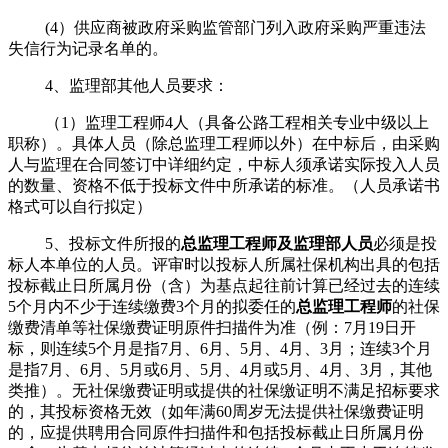
(4）供应商被政府采购监管部门列入政府采购严重违法
失信行为记录名单的。
4、监理部其他人员要求：
（
1）监理工程师
4人（具备公路工程相关专业中级以上
职称）。具体人员（除总监理工程师以外）在中标后，由采购
人与监理在合同签订中详细约定，中标人须承诺实际投入人员
的数量、资格不低于投标文件中所承诺的标准。（人员承诺书
格式可以自行拟定）
5、投标文件所报的
总监理工程师及监理部人员
必须是投
标人本单位的人员。评审时以投标人所属社保机构出具的包括
投标截止日所属月份（含）为基点起往前计算已经过去的连续
5个月内不少于连续缴费3个月的拟委任的
总监理工程师
的社保
缴费清单等社保缴费证明原件扫描件为准（例：
7月19日
开
标，则连续
5个月是指7月、6月、5月、4月、3月；连续3个月
是指7月、6月、5月或6月、5月、4月或5月、4月、3月，其他
类推）。无社保缴费证明或提供的社保缴证明不满足招标要求
的，其投标资格无效（如年满60周岁无法提供社保缴费证明
的，应提供聘用合同原件扫描件和包括投标截止日所属月份