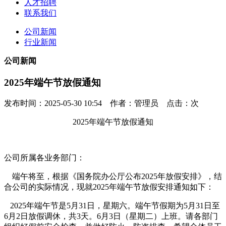
人才招聘
联系我们
公司新闻
行业新闻
公司新闻
2025年端午节放假通知
发布时间：2025-05-30 10:54 作者：管理员 点击：
次
202
5
年端午节放假通知
公司所属各业务部门：
端午
将至，根据《国务院办公厅公布
20
2
5
年放假安排》，结
合
公司的实际情况，现就
20
2
5
年
端午节
放假安排通知如下：
20
2
5
年
端午
节是
5
月
31
日，星期
六
。
端午
节假期
为
5
月
31
日至
6
月
2
日
放假调休
，共
3
天。
6
月
3
日（星期
二
）上班。请各部门