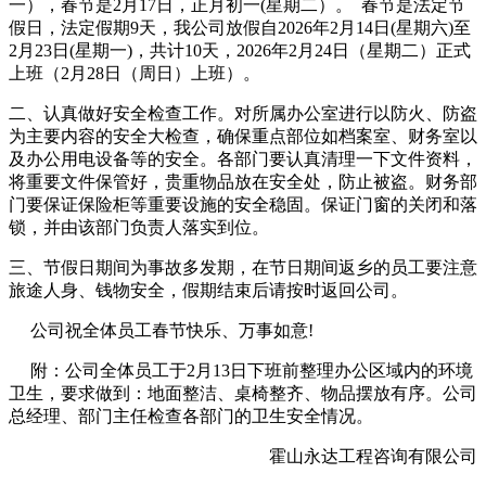
一），春节是
2
月
17
日，
正月初一
(
星期二）
。
春节是法定节
假日，法定假期
9
天，我公司放假自
20
26
年
2
月
14
日
(
星期
六
)
至
2
月
23
日
(
星期
一
)
，共
计
10
天，
2026
年
2
月
24
日（星期二）正式
上班（
2
月
28
日（周日）上班
）。
二、认真做好安全检查工作。对所属办公室进行以防火、防盗
为主要内容的安全大检查，确保重点部位如档案室、财务室以
及办公用电设备等的安全。各部门要认真清理一下文件资料，
将重要文件保管好，贵重物品放在安全处，防止被盗。财务部
门要保证保险柜等重要设施的安全稳固。保证门窗的关闭和落
锁，并由该部门负责人落实到位。
三、节假日期间为事故多发期，在节日期间返乡的员工要注意
旅途人身、钱物安全，假期结束后请按时返回公司。
公司祝全体员工
春节快乐、万事如意
!
附：公司全体员工于
2
月
13
日下班前整理办公区域内的环境
卫生，要求做到：地面整洁、桌椅整齐、物品摆放有序。公司
总经理、部门主任检查各部门的卫生安全情况。
霍山永达工程咨询有限公司