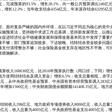
，完成预算的93.5%，增长28.1%，向一般公共预算调出246亿元
.9%，增长12.3%；当年收支结余4354亿元，年末滚存结余632
良好。面对复杂严峻的国内外环境，在以习近平同志为核心的党
实施预算法，坚持稳中求进工作总基调，坚持新发展理念，以推
在促进经济社会平稳健康发展和保障改善基本民生中发挥了重要
接不够；部门预算追加较多、下达较晚、结转结余资金较多问题
移支付清理整合不够；社会保险基金收支存在地区性不平衡，可
效措施解决。
收入168630亿元，比2016年预算执行数（同口径，下同）增长5
地方使用结转结余及调入资金）增长6.5%；收支总量相抵，赤字2
50亿元，从中央政府性基金预算、中央国有资本经营预算调入283亿元
增加1500亿元；中央财政国债余额限额141408.35亿元。地方政
上年结转收入298亿元、地方政府专项债券收入8000亿元，收入总量
8亿元，收入总量为4005亿元，中央政府性基金支出4005亿元，增长