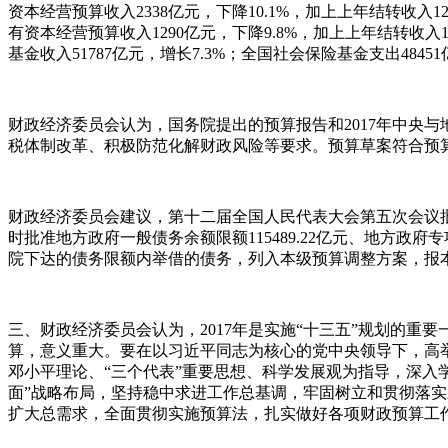
资本经营预算收入2338亿元，下降10.1%，加上上年结转收入
有资本经营预算收入1290亿元，下降9.8%，加上上年结转收入
基金收入51787亿元，增长7.3%；全国社会保险基金支出48451
财政经济委员会认为，国务院提出的预算报告和2017年中央
税体制改革、积极防范化解财政风险等要求。预算草案符合预
财政经济委员会建议，第十二届全国人民代表大会第五次会议批准
时批准地方政府一般债务余额限额115489.22亿元、地方政
院下达的债务限额内举借的债务，列入本级预算调整方案，报
三、财政经济委员会认为，2017年是实施“十三五”规划的
算，意义重大。要在以习近平同志为核心的党中央领导下，高
邓小平理论、“三个代表”重要思想、科学发展观为指导，深入
面”战略布局，坚持稳中求进工作总基调，牢固树立和贯彻落
扩大总需求，全面贯彻实施预算法，扎实做好各项财政预算工