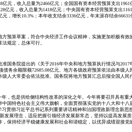
128亿元，收入总量为2466亿元；全国国有资本经营预算支出196
128亿元，收入总量为1418亿元；中央国有资本经营预算支出11
亿元，增长10.3%；本年收支结余3336亿元，年末滚存结余6663
与地方预算草案，符合中央经济工作会议精神，实施更加积极有
算法规定，总体可行。
国务院提出的《关于2016年中央和地方预算执行情况与2017
府专项债务余额限额72685.08亿元。地方各级政府预算依法由
本级人大常委会依法批准。国务院将地方预算汇总后报全国人民
重要一年，也是供给侧结构性改革的深化之年。今年将要召开具有
举中国特色社会主义伟大旗帜，全面贯彻落实党的十八大和十八
学习贯彻习近平总书记系列重要讲话精神和治国理政新理念新思想
实新发展理念，适应把握引领经济发展新常态，坚持以提高发展
作，保持经济平稳健康发展和社会和谐稳定，以优异成绩迎接党