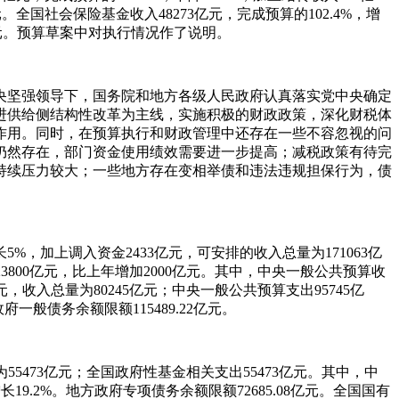
。全国社会保险基金收入48273亿元，完成预算的102.4%，增
95亿元。预算草案中对执行情况作了说明。
中央坚强领导下，国务院和地方各级人民政府认真落实党中央确定
进供给侧结构性改革为主线，实施积极的财政政策，深化财税体
作用。同时，在预算执行和财政管理中还存在一些不容忽视的问
仍然存在，部门资金使用绩效需要进一步提高；减税政策有待完
持续压力较大；一些地方存在变相举债和违法违规担保行为，债
%，加上调入资金2433亿元，可安排的收入总量为171063亿
3800亿元，比上年增加2000亿元。其中，中央一般公共预算收
，收入总量为80245亿元；中央一般公共预算支出95745亿
府一般债务余额限额115489.22亿元。
为55473亿元；全国政府性基金相关支出55473亿元。其中，中
19.2%。地方政府专项债务余额限额72685.08亿元。全国国有