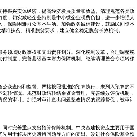
支持振兴实体经济，提高经济发展质量和效益。清理规范各类政
力度，切实减轻企业特别是中小微企业税费负担，进一步增强人
入，保障困难群众基本生活。加强政务诚信建设，鼓励民间资本
实精准扶贫、精准脱贫要求，建立健全稳定脱贫长效机制。
服务领域财政事权和支出责任划分。深化税制改革，合理调整税
支付制度，完善县级基本财力保障机制。继续清理整合专项转移
会公众查阅和监督。严格按照批准的预算执行，未列入预算的不
下划转情况。规范财政结转结余资金管理。完善绩效评价机制，
情况的审计。加强对审计查出问题整改情况的跟踪督促，被审计
，同时完善重点支出预算保障机制。中央基建投资应主要用于国
优先用于解决历史遗留问题等方面的支出。改进社会保险基金预